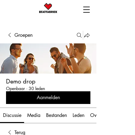
Groepen
Demo drop
Openbaar
·
30 leden
Aanmelden
Discussie
Media
Bestanden
Leden
Over
Terug