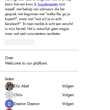
basis hiervan koos ik 
Supplementen
 voor 
mezelf, met behulp van adviseurs die het 
gesprek niet begonnen met "welke fles ga je 
kopen?", maar met "wat wil je nu echt 
bereiken?". En toen merkte ik echt een verschil 
in mijn herstel. Het is natuurlijk geen magie, 
maar wel veel consistentere resultaten.
Like
Reply
Over
Welcome to our platform.
leden
Eliz Abel
Volgen
Chris
Volgen
Chris
Daeron Daeron
Volgen