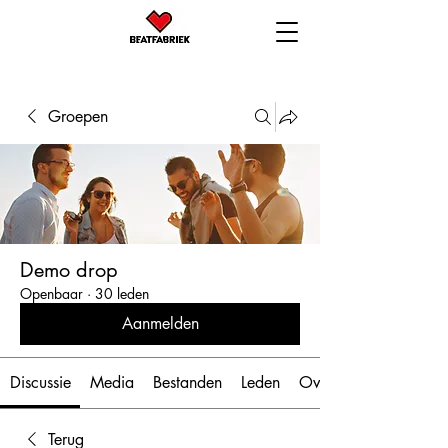
Groepen
Demo drop
Openbaar
·
30 leden
Aanmelden
Discussie
Media
Bestanden
Leden
Over
Terug