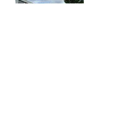
Official Creative
Broedplaats in
Amsterdam
Contact
Transformatorweg 30
1014AK Amsterdam,
Nederland